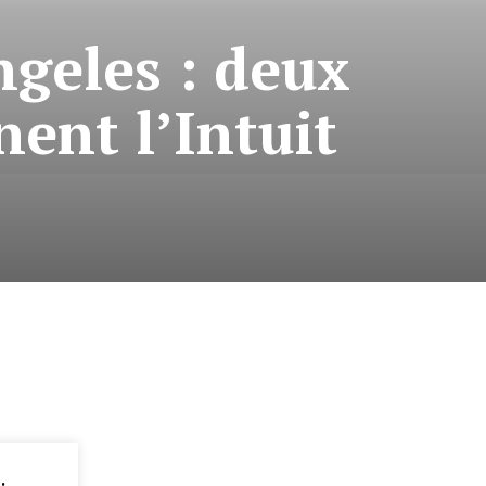
geles : deux
ent l’Intuit
: