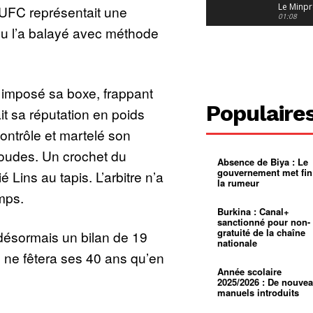
Le Minpr
l’UFC représentait une
alerte su
01:08
dérives 
u l’a balayé avec méthode
jeunes fi
Cameroun
diaspor
suivra-t-
01:14
l’appel 
gouvern
Douala :
 imposé sa boxe, frappant
?
ville à
l’épreuv
01:02
Populaire
it sa réputation en poids
grandes
pluies
Échec au
 contrôle et martelé son
Le père
réclame 
01:16
oudes. Un crochet du
400 000 
Absence de Biya : Le
pasteur
Camerou
gouvernement met fin
 Lins au tapis. L’arbitre n’a
L’État ve
la rumeur
mieux
01:27
mps.
contrôler
product
Croyanc
Burkina : Canal+
d’or
religieus
sanctionné pour non-
Entre
01:12
gratuité de la chaîne
désormais un bilan de 19
bricolag
nationale
spirituel
Pénurie 
Il ne fêtera ses 40 ans qu’en
autonom
à Yaound
mentale
Minkoa
01:12
Année scolaire
mettra-t-i
2025/2026 : De nouve
au calvai
manuels introduits