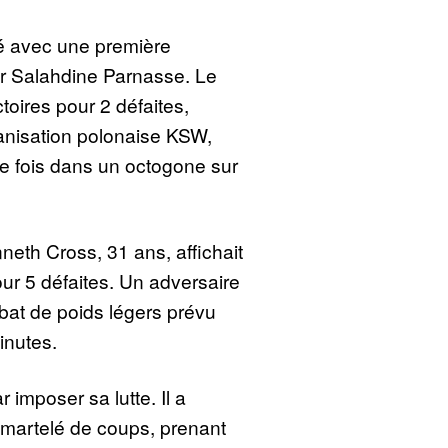
é avec une première
ur Salahdine Parnasse. Le
toires pour 2 défaites,
anisation polonaise KSW,
re fois dans un octogone sur
nneth Cross, 31 ans, affichait
our 5 défaites. Un adversaire
at de poids légers prévu
inutes.
mposer sa lutte. Il a
a martelé de coups, prenant