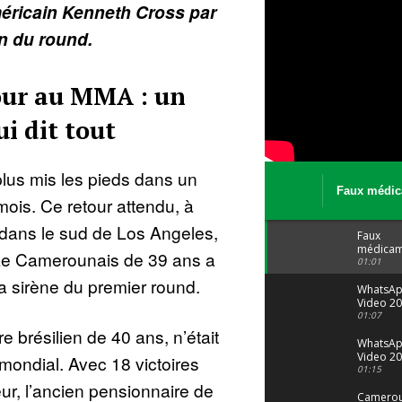
méricain Kenneth Cross par
in du round.
ur au MMA : un
i dit tout
lus mis les pieds dans un
Faux médic
mois. Ce retour attendu, à
Le trafic se
malgré tout 
 dans le sud de Los Angeles,
Faux
médicam
Le Camerounais de 39 ans a
: Le trafi
01:01
porte bi
la sirène du premier round.
malgré to
WhatsA
Video 20
04 at 15
01:07
e brésilien de 40 ans, n’était
WhatsA
Video 20
mondial. Avec 18 victoires
29 at 12
01:15
ur, l’ancien pensionnaire de
Camerou