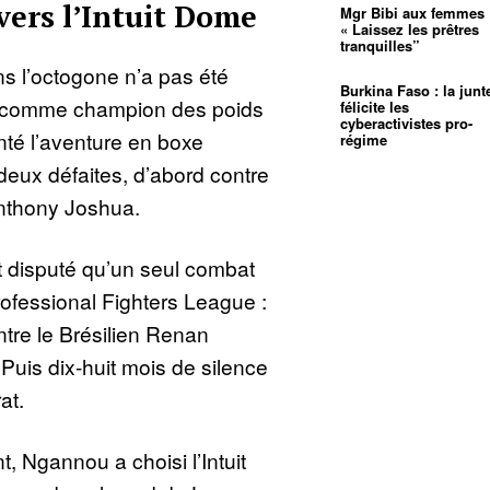
vers l’Intuit Dome
Mgr Bibi aux femmes 
« Laissez les prêtres
tranquilles”
s l’octogone n’a pas été
Burkina Faso : la junt
e comme champion des poids
félicite les
cyberactivistes pro-
enté l’aventure en boxe
régime
eux défaites, d’abord contre
Anthony Joshua.
t disputé qu’un seul combat
rofessional Fighters League :
ntre le Brésilien Renan
Puis dix-huit mois de silence
at.
, Ngannou a choisi l’Intuit