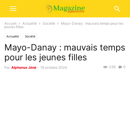
Accueil
Actualité
Société
Mayo-Danay : mauvais temps pour les
jeunes filles
Actualité
Société
Mayo-Danay : mauvais temps
pour les jeunes filles
338
0
Par
Alphonse Jènè
-
18 octobre 2024