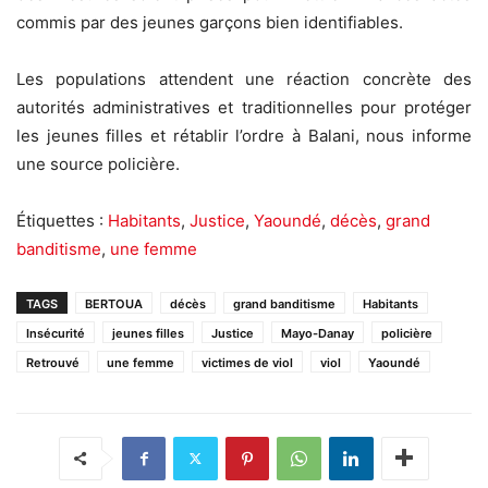
commis par des jeunes garçons bien identifiables.
Les populations attendent une réaction concrète des
autorités administratives et traditionnelles pour protéger
les jeunes filles et rétablir l’ordre à Balani, nous informe
une source policière.
Étiquettes :
Habitants
,
Justice
,
Yaoundé
,
décès
,
grand
banditisme
,
une femme
TAGS
BERTOUA
décès
grand banditisme
Habitants
Insécurité
jeunes filles
Justice
Mayo-Danay
policière
Retrouvé
une femme
victimes de viol
viol
Yaoundé