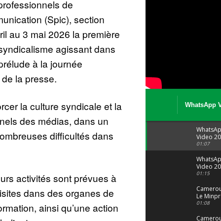
professionnels de
munication (Spic), section
vril au 3 mai 2026 la première
 syndicalisme agissant dans
rélude à la journée
é de la presse.
orcer la culture syndicale et la
WhatsApp V
08 04 at 15 
onnels des médias, dans un
WhatsA
ombreuses difficultés dans
Video 20
04 at 15
01:07
WhatsA
Video 20
29 at 12
01:15
urs activités sont prévues à
Camerou
isites dans des organes de
Le Minpr
alerte su
01:08
ormation, ainsi qu’une action
dérives 
jeunes fi
Cameroun