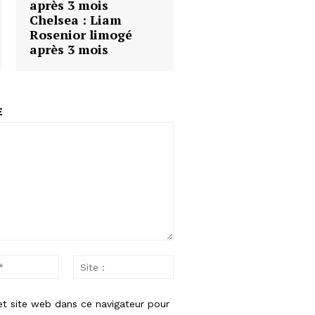
Chelsea : Liam
Rosenior limogé
après 3 mois
E
Email
Site
:*
:
et site web dans ce navigateur pour