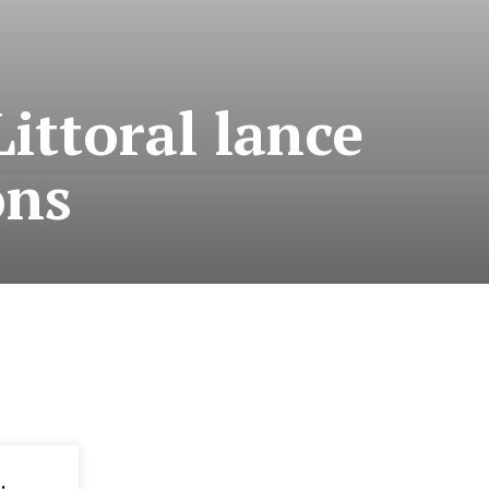
Littoral lance
ons
: