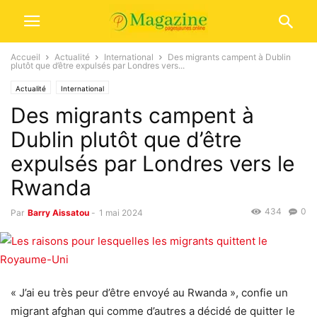
Accueil
Actualité
International
Des migrants campent à Dublin
plutôt que d’être expulsés par Londres vers...
Actualité
International
Des migrants campent à
Dublin plutôt que d’être
expulsés par Londres vers le
Rwanda
434
0
Par
Barry Aissatou
-
1 mai 2024
« J’ai eu très peur d’être envoyé au Rwanda », confie un
migrant afghan qui comme d’autres a décidé de quitter le