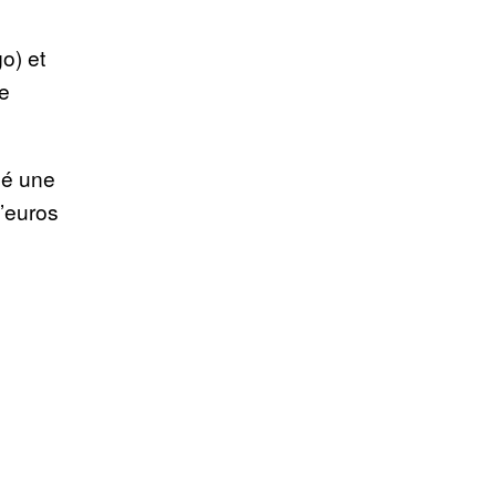
o) et
de
idé une
d’euros