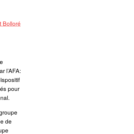
 Bolloré
se
ar l’AFA:
ispositif
lés pour
nal.
 groupe
le de
oupe