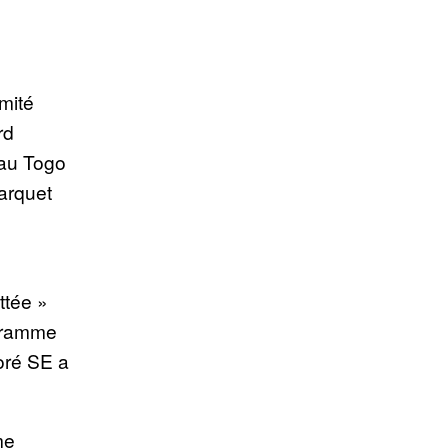
rmité
rd
 au Togo
arquet
ttée »
ogramme
oré SE a
me