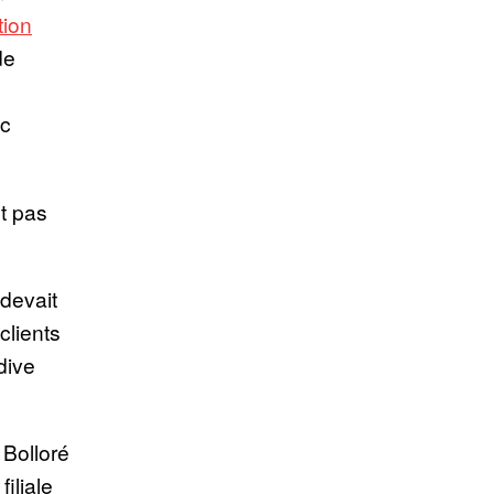
tion
de
ic
t pas
devait
clients
dive
 Bolloré
filiale