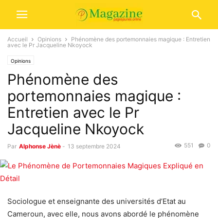
Accueil
Opinions
Phénomène des portemonnaies magique : Entretien
avec le Pr Jacqueline Nkoyock
Opinions
Phénomène des
portemonnaies magique :
Entretien avec le Pr
Jacqueline Nkoyock
551
0
Par
Alphonse Jènè
-
13 septembre 2024
Sociologue et enseignante des universités d’Etat au
Cameroun, avec elle, nous avons abordé le phénomène