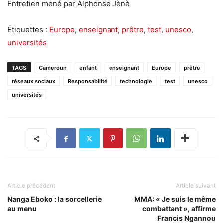
Entretien mené par Alphonse Jènè
Étiquettes :
Europe
,
enseignant
,
prêtre
,
test
,
unesco
,
universités
TAGS
Cameroun
enfant
enseignant
Europe
prêtre
réseaux sociaux
Responsabilité
technologie
test
unesco
universités
Article précédent
Article suivant
Nanga Eboko : la sorcellerie
MMA: « Je suis le même
au menu
combattant », affirme
Francis Ngannou