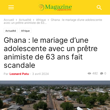
Accueil
Actualité
Afrique
Ghana : le mariage d’une adolescente
avec un prêtre animiste de 63...
Actualité
Afrique
Ghana : le mariage d’une
adolescente avec un prêtre
animiste de 63 ans fait
scandale
482
0
Par
Leonard Patu
-
3 avril 2024