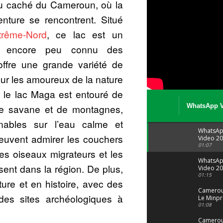
au caché du Cameroun, où la
venture se rencontrent. Situé
trême-Nord
, ce lac est un
hé, encore peu connu des
 offre une grande variété de
our les amoureux de la nature
t, le lac Maga est entouré de
e savane et de montagnes,
WhatsApp V
08 04 at 15 
nables sur l’eau calme et
WhatsA
 peuvent admirer les couchers
Video 20
04 at 15
01:07
les oiseaux migrateurs et les
WhatsA
ent dans la région. De plus,
Video 20
29 at 12
01:15
ture et en histoire, avec des
Camerou
t des sites archéologiques à
Le Minpr
alerte su
01:08
dérives 
jeunes fi
Cameroun