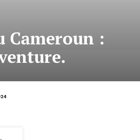
du Cameroun :
aventure.
024
: