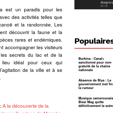
diaspor
suivra-t-
01:14
ga est un paradis pour les
l’appel 
gouvern
Douala :
vec des activités telles que
?
ville à
l’épreuv
01:02
 canoë et la randonnée. Les
grandes
pluies
Échec au
ent découvrir la faune et la
Le père
réclame 
01:16
spèces rares et endémiques.
Populaire
400 000 
pasteur
Camerou
t accompagner les visiteurs
L’État ve
mieux
01:27
 les secrets du lac et de la
contrôler
Burkina : Canal+
product
Croyanc
 lieu idéal pour ceux qui
sanctionné pour non-
d’or
religieus
gratuité de la chaîne
Entre
01:12
agitation de la ville et à se
nationale
bricolag
spirituel
Pénurie 
.
autonom
à Yaound
Absence de Biya : Le
mentale
Minkoa
01:12
gouvernement met fin
mettra-t-i
la rumeur
au calvai
Alexis
Dipanda
Mouelle 
01:22
Musique camerounais
dernier
Bissi Mag quitte
 :
A la découverte de la
voyage
définitivement la scèn