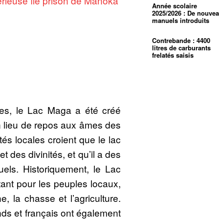
rieuse île prison de Manoka
Année scolaire
2025/2026 : De nouve
manuels introduits
Contrebande : 4400
litres de carburants
frelatés saisis
les, le Lac Maga a été créé
un lieu de repos aux âmes des
s locales croient que le lac
et des divinités, et qu’il a des
tuels. Historiquement, le Lac
ant pour les peuples locaux,
e, la chasse et l’agriculture.
ds et français ont également