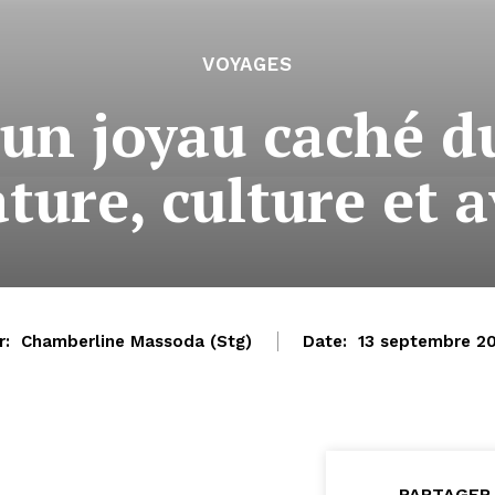
VOYAGES
 un joyau caché 
ture, culture et 
r:
Chamberline Massoda (Stg)
Date:
13 septembre 2
PARTAGER 