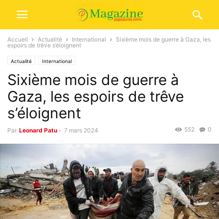
Accueil
Actualité
International
Sixième mois de guerre à Gaza, les
espoirs de trêve s’éloignent
Actualité
International
Sixième mois de guerre à
Gaza, les espoirs de trêve
s’éloignent
552
0
Par
Leonard Patu
-
7 mars 2024