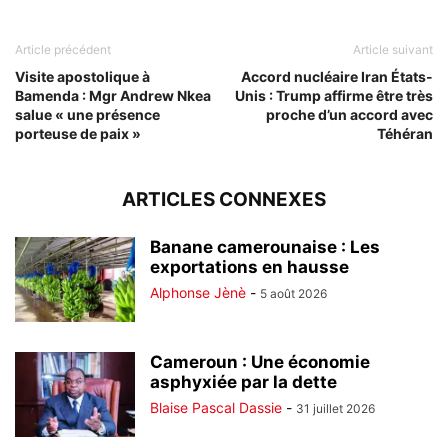
Article précédent
Article suivant
Visite apostolique à
Accord nucléaire Iran États-
Bamenda : Mgr Andrew Nkea
Unis : Trump affirme être très
salue « une présence
proche d’un accord avec
porteuse de paix »
Téhéran
ARTICLES CONNEXES
Banane camerounaise : Les
exportations en hausse
Alphonse Jènè
-
5 août 2026
Cameroun : Une économie
asphyxiée par la dette
Blaise Pascal Dassie
-
31 juillet 2026