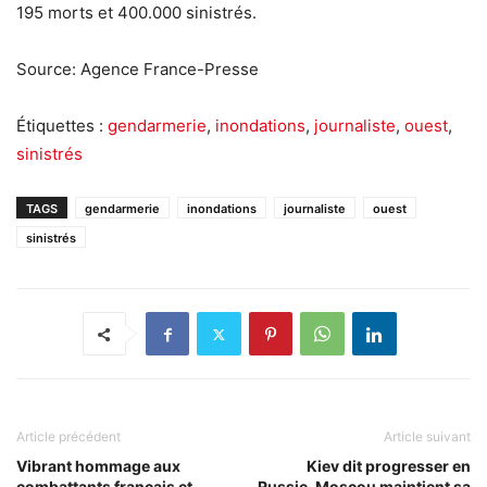
195 morts et 400.000 sinistrés.
Source: Agence France-Presse
Étiquettes :
gendarmerie
,
inondations
,
journaliste
,
ouest
,
sinistrés
TAGS
gendarmerie
inondations
journaliste
ouest
sinistrés
Article précédent
Article suivant
Vibrant hommage aux
Kiev dit progresser en
combattants français et
Russie, Moscou maintient sa