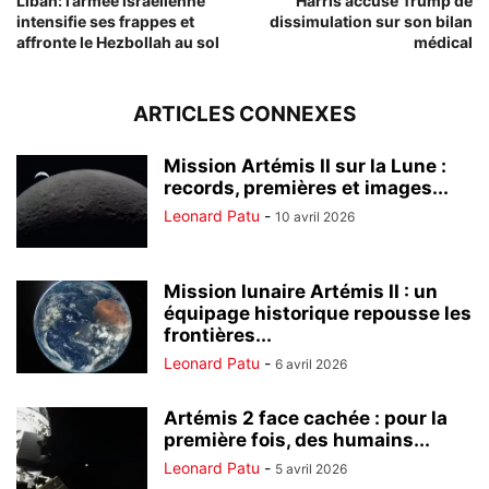
Liban: l’armée israélienne
Harris accuse Trump de
intensifie ses frappes et
dissimulation sur son bilan
affronte le Hezbollah au sol
médical
ARTICLES CONNEXES
Mission Artémis II sur la Lune :
records, premières et images...
Leonard Patu
-
10 avril 2026
Mission lunaire Artémis II : un
équipage historique repousse les
frontières...
Leonard Patu
-
6 avril 2026
Artémis 2 face cachée : pour la
première fois, des humains...
Leonard Patu
-
5 avril 2026