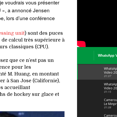
e voudrais vous présenter
U », a annoncé Jensen
e, lors d’une conférence
ssing unit
) sont des puces
 de calcul très supérieure à
urs classiques (CPU).
WhatsApp V
isez que ce n’est pas un
08 04 at 15 
rence pour les
WhatsA
Video 20
anté M. Huang, en montant
04 at 15
01:07
r à San Jose (Californie),
WhatsA
s accueillant
Video 20
29 at 12
01:15
hs de hockey sur glace et
Camerou
Le Minpr
alerte su
01:08
dérives 
jeunes fi
Cameroun