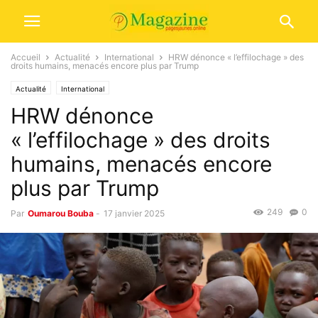
Accueil
Actualité
International
HRW dénonce « l’effilochage » des
droits humains, menacés encore plus par Trump
Actualité
International
HRW dénonce
« l’effilochage » des droits
humains, menacés encore
plus par Trump
249
0
Par
Oumarou Bouba
-
17 janvier 2025