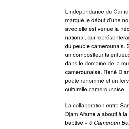
L’indépendance du Camer
marqué le début d’une nou
avec elle est venue la né
national, qui représenterait
du peuple camerounais. 
un compositeur talentueux
dans le domaine de la mus
camerounaise. René Djam 
poète renommé et un ferve
culturelle camerounaise.
La collaboration entre S
Djam Afame a abouti à la 
baptisé «
ô Cameroun Ber