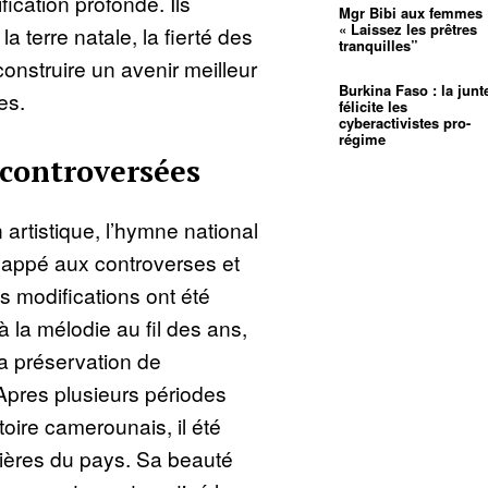
ication profonde. Ils
Mgr Bibi aux femmes 
« Laissez les prêtres
a terre natale, la fierté des
tranquilles”
construire un avenir meilleur
Burkina Faso : la junt
es.
félicite les
cyberactivistes pro-
régime
 controversées
rtistique, l’hymne national
appé aux controverses et
s modifications ont été
 la mélodie au fil des ans,
la préservation de
 Apres plusieurs périodes
itoire camerounais, il été
tières du pays. Sa beauté