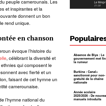
rté du peuple camerounais. Les
Le Minpr
alerte su
01:08
es et inspirantes et la
dérives 
jeunes fi
Cameroun
ouvante donnent un bon
diaspor
suivra-t-
01:14
t le rend unique.
l’appel 
gouvern
Douala :
?
ville à
l’épreuv
01:02
contée en chanson
Populaire
grandes
pluies
Échec au
Le père
réclame 
01:16
roun évoque l’histoire du
400 000 
Absence de Biya : Le
pasteur
Camerou
elle
, célébrant la diversité et
gouvernement met fin
L’État ve
la rumeur
mieux
01:27
s ethnies qui composent le
contrôler
product
Croyanc
sonnent avec fierté et un
Burkina : Canal+
d’or
religieus
sanctionné pour non-
Entre
01:12
ion, faisant de cet hymne un
gratuité de la chaîne
bricolag
nationale
spirituel
Pénurie 
ntité camerounaise.
autonom
à Yaound
mentale
Minkoa
01:12
Année scolaire
mettra-t-i
2025/2026 : De nouve
au calvai
e l’hymne national du
manuels introduits