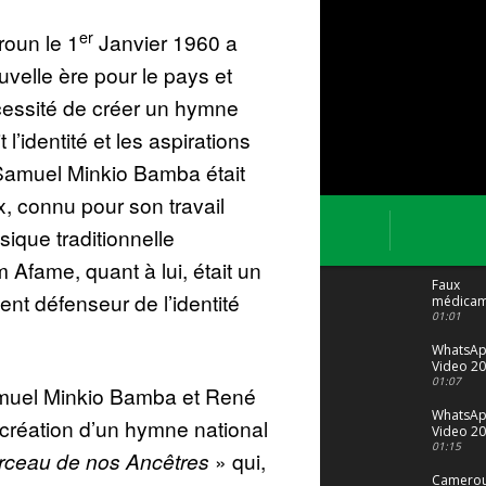
er
oun le 1
Janvier 1960 a
velle ère pour le pays et
cessité de créer un hymne
 l’identité et les aspirations
Samuel Minkio Bamba était
, connu pour son travail
ique traditionnelle
Afame, quant à lui, était un
Faux
nt défenseur de l’identité
médicam
: Le trafi
01:01
porte bi
malgré to
WhatsA
Video 20
04 at 15
01:07
amuel Minkio Bamba et René
WhatsA
création d’un hymne national
Video 20
29 at 12
01:15
ceau de nos Ancêtres
» qui,
Camerou