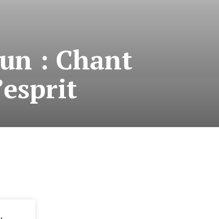
un : Chant
’esprit
: