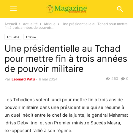
Accueil
Actualité
Afrique
Une présidentielle au Tchad pour mettre
fin à trois années de pouvoir...
Actualité
Afrique
Une présidentielle au Tchad
pour mettre fin à trois années
de pouvoir militaire
453
0
Par
Leonard Patu
-
6 mai 2024
Les Tchadiens votent lundi pour mettre fin à trois ans de
pouvoir militaire dans une présidentielle qui se résume à
un duel inédit entre le chef de la junte, le général Mahamat
Idriss Déby Itno, et son Premier ministre Succès Masra,
ex-opposant rallié à son régime.