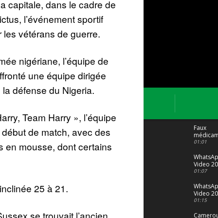
la capitale, dans le cadre de
ctus, l’événement sportif
r les vétérans de guerre.
mée nigériane, l’équipe de
ffronté une équipe dirigée
e la défense du Nigeria.
rry, Team Harry », l’équipe
Faux
n début de match, avec des
médicam
: Le trafi
01:01
is en mousse, dont certains
porte bi
malgré to
WhatsA
Video 20
04 at 15
01:07
inclinée 25 à 21.
WhatsA
Video 20
29 at 12
01:15
ussex se trouvait l’ancien
Camerou