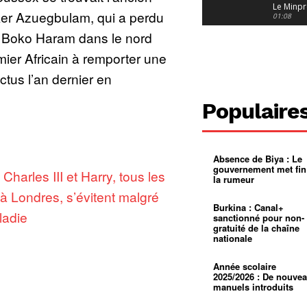
Le Minpr
er Azuegbulam, qui a perdu
alerte su
01:08
dérives 
 Boko Haram dans le nord
jeunes fi
Cameroun
diaspor
mier Africain à remporter une
suivra-t-
01:14
l’appel 
ctus l’an dernier en
gouvern
Douala :
?
ville à
l’épreuv
01:02
Populaire
grandes
pluies
Échec au
Le père
réclame 
01:16
400 000 
Absence de Biya : Le
pasteur
Camerou
gouvernement met fin
L’État ve
:
Charles III et Harry, tous les
la rumeur
mieux
01:27
contrôler
à Londres, s’évitent malgré
product
Croyanc
Burkina : Canal+
d’or
religieus
ladie
sanctionné pour non-
Entre
01:12
gratuité de la chaîne
bricolag
nationale
spirituel
Pénurie 
autonom
à Yaound
mentale
Minkoa
01:12
Année scolaire
mettra-t-i
2025/2026 : De nouve
au calvai
manuels introduits