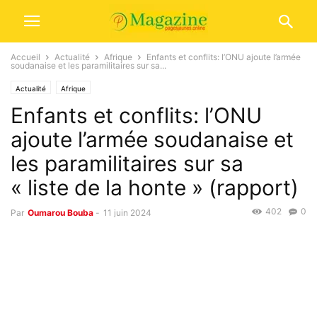
Accueil
Actualité
Afrique
Enfants et conflits: l’ONU ajoute l’armée
soudanaise et les paramilitaires sur sa...
Actualité
Afrique
Enfants et conflits: l’ONU
ajoute l’armée soudanaise et
les paramilitaires sur sa
« liste de la honte » (rapport)
402
0
Par
Oumarou Bouba
-
11 juin 2024