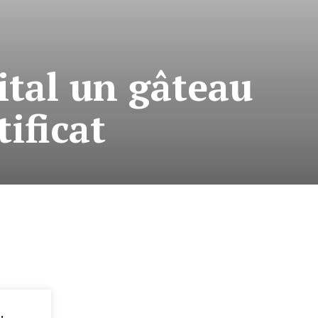
ital un gâteau
ificat
: