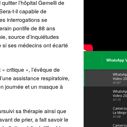
quitter l’hôpital Gemelli de
era-t-il capable de
es interrogations se
erain pontife de 88 ans
e, source d’inquiétudes
e si ses médecins ont écarté
WhatsApp V
08 04 at 15 
t « critique », l’évêque de
WhatsA
’une assistance respiratoire,
Video 20
04 at 15
01:07
en journée et un masque à
WhatsA
Video 20
29 at 12
01:15
Camerou
rsuivi sa thérapie ainsi que
Le Minpr
alerte su
01:08
vant de prier, a fait savoir le
dérives 
jeunes fi
Cameroun