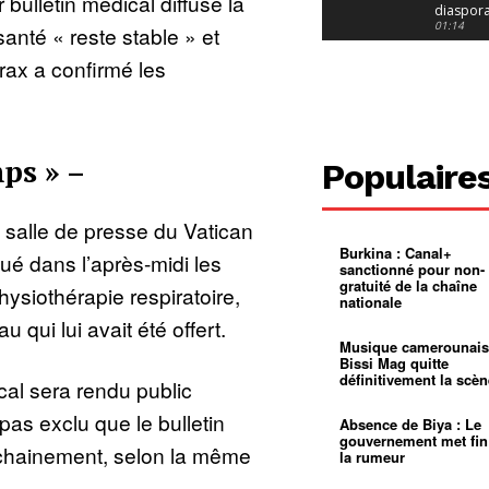
 bulletin médical diffusé la
diaspor
suivra-t-
01:14
 santé « reste stable » et
l’appel 
gouvern
Douala :
rax a confirmé les
?
ville à
l’épreuv
01:02
grandes
pluies
Échec au
Le père
réclame 
01:16
mps » –
Populaire
400 000 
pasteur
Camerou
L’État ve
mieux
01:27
a salle de presse du Vatican
contrôler
Burkina : Canal+
product
Croyanc
nué dans l’après-midi les
sanctionné pour non-
d’or
religieus
gratuité de la chaîne
Entre
01:12
physiothérapie respiratoire,
nationale
bricolag
spirituel
Pénurie 
 qui lui avait été offert.
autonom
à Yaound
Musique camerounais
mentale
Minkoa
01:12
Bissi Mag quitte
mettra-t-i
définitivement la scèn
al sera rendu public
au calvai
Alexis
Dipanda
 pas exclu que le bulletin
Mouelle 
01:22
Absence de Biya : Le
dernier
gouvernement met fin
ochainement, selon la même
voyage
la rumeur