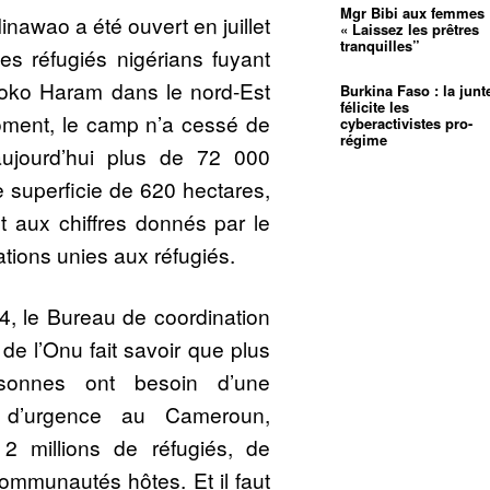
Mgr Bibi aux femmes 
nawao a été ouvert en juillet
« Laissez les prêtres
tranquilles”
les réfugiés nigérians fuyant
Boko Haram dans le nord-Est
Burkina Faso : la junt
félicite les
oment, le camp n’a cessé de
cyberactivistes pro-
régime
 aujourd’hui plus de 72 000
e superficie de 620 hectares,
nt aux chiffres donnés par le
tions unies aux réfugiés.
, le Bureau de coordination
de l’Onu fait savoir que plus
sonnes ont besoin d’une
e d’urgence au Cameroun,
2 millions de réfugiés, de
ommunautés hôtes. Et il faut