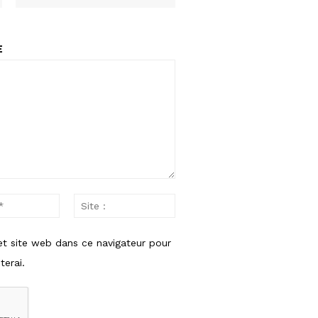
E
Email
Site
:*
:
et site web dans ce navigateur pour
erai.