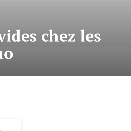
ides chez les
ao
: