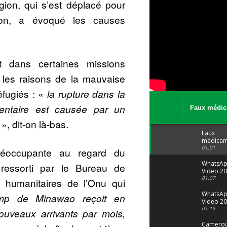
gion, qui s’est déplacé pour
tion, a évoqué les causes
t dans certaines missions
 les raisons de la mauvaise
éfugiés : «
la rupture dans la
imentaire est causée par un
Faux médic
Le trafic se
», dit-on là-bas.
malgré tout 
Faux
médicam
: Le trafi
01:01
réoccupante au regard du
porte bi
malgré to
WhatsA
ressorti par le Bureau de
Video 20
04 at 15
01:07
s humanitaires de l’Onu qui
WhatsA
mp de Minawao reçoit en
Video 20
29 at 12
01:15
uveaux arrivants par mois,
Camerou