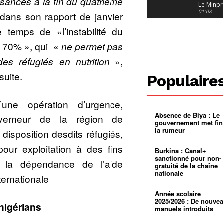
sances à la fin du quatrième
Le Minpr
alerte su
01:08
dans son rapport de janvier
dérives 
jeunes fi
Cameroun
temps de «l’instabilité du
diaspor
suivra-t-
01:14
 à 70% », qui «
ne permet pas
l’appel 
gouvern
Douala :
des réfugiés en nutrition
»,
?
ville à
l’épreuv
01:02
suite.
Populaire
grandes
pluies
Échec au
Le père
une opération d’urgence,
réclame 
01:16
400 000 
Absence de Biya : Le
uverneur de la région de
pasteur
Camerou
gouvernement met fin
L’État ve
la rumeur
disposition desdits réfugiés,
mieux
01:27
contrôler
our exploitation à des fins
product
Croyanc
Burkina : Canal+
d’or
religieus
sanctionné pour non-
er la dépendance de l’aide
Entre
01:12
gratuité de la chaîne
bricolag
nationale
ternationale
spirituel
Pénurie 
autonom
à Yaound
mentale
Minkoa
01:12
Année scolaire
mettra-t-i
2025/2026 : De nouve
nigérians
au calvai
manuels introduits