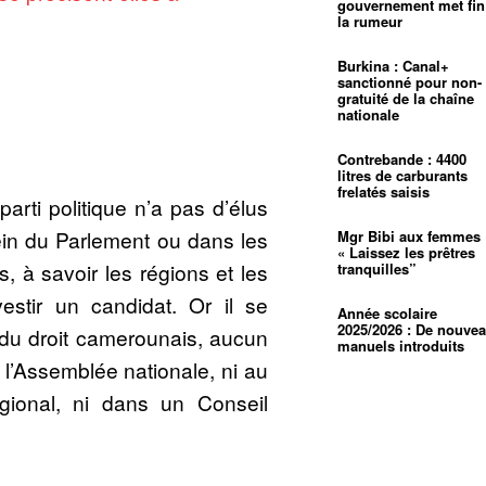
gouvernement met fin
la rumeur
Burkina : Canal+
sanctionné pour non-
gratuité de la chaîne
nationale
Contrebande : 4400
litres de carburants
frelatés saisis
arti politique n’a pas d’élus
ein du Parlement ou dans les
Mgr Bibi aux femmes 
« Laissez les prêtres
s, à savoir les régions et les
tranquilles”
vestir un candidat. Or il se
Année scolaire
2025/2026 : De nouve
l du droit camerounais, aucun
manuels introduits
à l’Assemblée nationale, ni au
gional, ni dans un Conseil