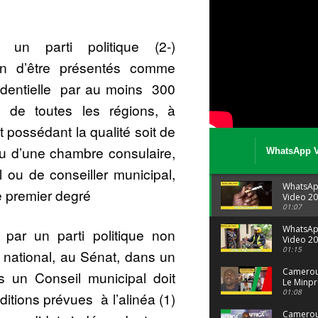
r un parti politique (2-)
on d’être présentés comme
sidentielle par au moins 300
es de toutes les régions, à
 possédant la qualité soit de
 d’une chambre consulaire,
WhatsApp V
08 04 at 15 
l ou de conseiller municipal,
WhatsA
de premier degré
Video 20
04 at 15
01:07
WhatsA
 par un parti politique non
Video 20
29 at 12
01:15
 national, au Sénat, dans un
Camerou
s un Conseil municipal doit
Le Minpr
alerte su
01:08
itions prévues à l’alinéa (1)
dérives 
jeunes fi
Cameroun