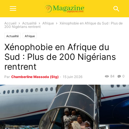
Accueil
Actualité
Afrique
Xénophobie en Afrique du Sud : Plus de
200 Nigérians rentrent
Actualité
Afrique
Xénophobie en Afrique du
Sud : Plus de 200 Nigérians
rentrent
84
0
Par
Chamberline Massoda (Stg)
-
15 juin 2026