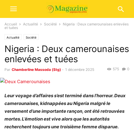
Accueil
Actualité
Société
Nigeria : Deux camerounaises enlevées
et tuées
Actualité
Société
Nigeria : Deux camerounaises
enlevées et tuées
575
0
Par
Chamberline Massoda (Stg)
-
1 décembre 2025
Leur voyage d’affaires s’est terminé dans l’horreur. Deux
camerounaises, kidnappées au Nigeria malgré le
versement d’une importante rançon, ont été retrouvées
mortes. L’émotion est vive alors que les autorités
recherchent toujours une troisième femme disparue.