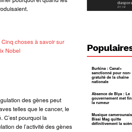
diaspor
roduisaient.
suivra-t-
01:14
l’appel 
gouvern
Douala :
?
ville à
l’épreuv
01:02
grandes
pluies
Échec au
Le père
:
Cinq choses à savoir sur
réclame 
01:16
Populaire
400 000 
rix Nobel
pasteur
Camerou
L’État ve
mieux
01:27
contrôler
Burkina : Canal+
product
Croyanc
sanctionné pour non-
d’or
religieus
gratuité de la chaîne
Entre
01:12
nationale
bricolag
spirituel
Pénurie 
autonom
à Yaound
Absence de Biya : Le
mentale
Minkoa
01:12
gouvernement met fin
égulation des gènes peut
mettra-t-i
la rumeur
au calvai
Alexis
ves telles que le cancer, le
Dipanda
Mouelle 
01:22
Musique camerounais
. C’est pourquoi la
dernier
Bissi Mag quitte
voyage
définitivement la scèn
ation de l’activité des gènes