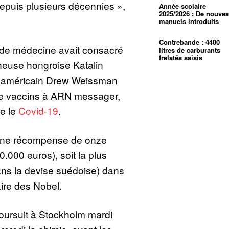
depuis plusieurs décennies »,
Année scolaire
2025/2026 : De nouve
manuels introduits
Contrebande : 4400
el de médecine avait consacré
litres de carburants
frelatés saisis
heuse hongroise Katalin
e américain Drew Weissman
e vaccins à ARN messager,
re le
Covid-19
.
une récompense de onze
.000 euros), soit la plus
ans la devise suédoise) dans
aire des Nobel.
oursuit à Stockholm mardi