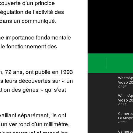
couverte d’un principe
égulation de l’activité des
ry dans un communiqué.
ne importance fondamentale
 le fonctionnement des
, 72 ans, ont publié en 1993
WhatsA
s leurs découvertes sur « un
Video 20
04 at 15
01:07
ion des gènes » qui s’est
WhatsA
Video 20
29 at 12
01:15
vaillant séparément, ils ont
Camerou
Le Minpr
n ver rond d’un millimètre,
alerte su
01:08
dérives 
miner pourquoi et quand les
jeunes fi
Cameroun