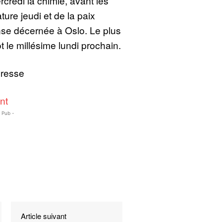
credi la chimie, avant les
ature jeudi et de la paix
se décernée à Oslo. Le plus
t le millésime lundi prochain.
Presse
nt
- Pub -
Article suivant