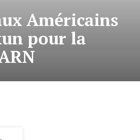
aux Américains
un pour la
oARN
: