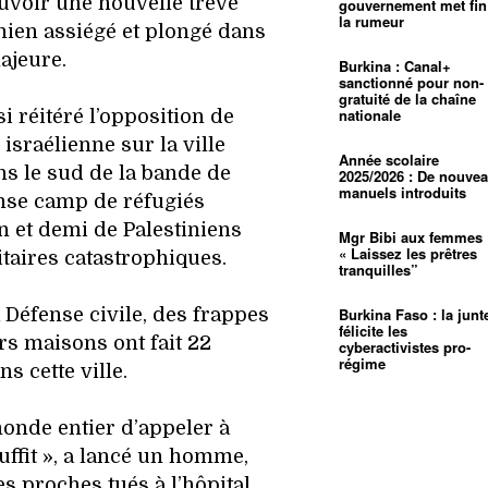
uvoir une nouvelle trêve
gouvernement met fin
la rumeur
inien assiégé et plongé dans
ajeure.
Burkina : Canal+
sanctionné pour non-
gratuité de la chaîne
nationale
i réitéré l’opposition de
israélienne sur la ville
Année scolaire
s le sud de la bande de
2025/2026 : De nouve
manuels introduits
se camp de réfugiés
n et demi de Palestiniens
Mgr Bibi aux femmes 
« Laissez les prêtres
taires catastrophiques.
tranquilles”
Burkina Faso : la junt
 Défense civile, des frappes
félicite les
rs maisons ont fait 22
cyberactivistes pro-
régime
s cette ville.
nde entier d’appeler à
uffit », a lancé un homme,
es proches tués à l’hôpital