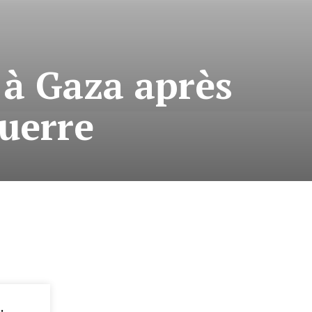
 à Gaza après
guerre
: