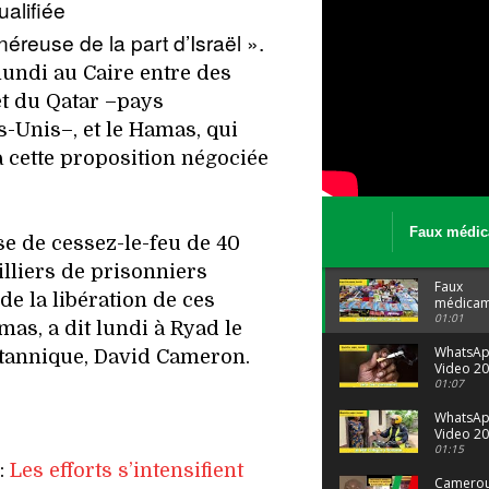
ualifiée
éreuse de la part d’Israël ».
undi au Caire entre des
et du Qatar –pays
s-Unis–, et le Hamas, qui
 cette proposition négociée
Faux médic
se de cessez-le-feu de 40
Le trafic se
illiers de prisonniers
malgré tout 
Faux
de la libération de ces
médicam
: Le trafi
01:01
mas, a dit lundi à Ryad le
porte bi
malgré to
WhatsA
itannique, David Cameron.
Video 20
04 at 15
01:07
WhatsA
Video 20
29 at 12
01:15
e:
Les efforts s’intensifient
Camerou