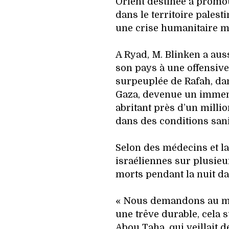
Orient destinée à promo
dans le territoire palest
une crise humanitaire m
A Ryad, M. Blinken a auss
son pays à une offensive 
surpeuplée de Rafah, dan
Gaza, devenue un immen
abritant près d’un millio
dans des conditions sani
Selon des médecins et la
israéliennes sur plusieu
morts pendant la nuit dan
« Nous demandons au mo
une trêve durable, cela s
Abou Taha, qui veillait d