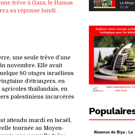
une trêve à Gaza, le Hamas
Le Minpr
alerte su
01:08
era sa réponse lundi
dérives 
jeunes fi
Cameroun
diaspor
suivra-t-
01:14
l’appel 
gouvern
Douala :
?
ville à
l’épreuv
01:02
grandes
pluies
Échec au
erre, une seule trêve d’une
Le père
réclame 
01:16
fin novembre. Elle avait
400 000 
pasteur
Camerou
quelque 80 otages israéliens
L’État ve
mieux
01:27
vingtaine d’étrangers, en
contrôler
 agricoles thaïlandais, en
product
Croyanc
d’or
religieus
ers palestiniens incarcérés
Entre
01:12
bricolag
spirituel
Pénurie 
Populaire
autonom
à Yaound
mentale
Minkoa
01:12
st attendu mardi en Israël,
mettra-t-i
au calvai
velle tournée au Moyen-
Absence de Biya : Le