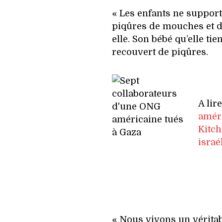
« Les enfants ne supporte
piqûres de mouches et d
elle. Son bébé qu’elle tie
recouvert de piqûres.
A lir
améri
Kitch
israé
« Nous vivons un véritabl