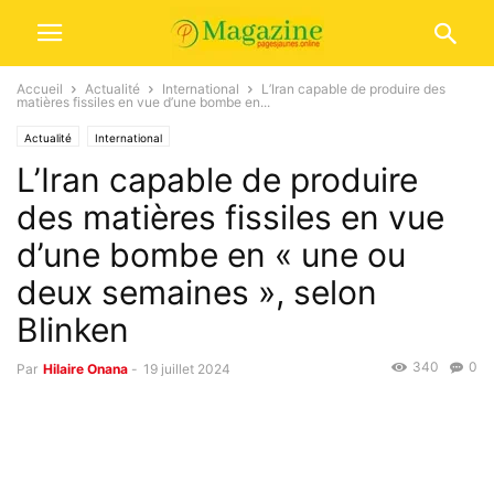
Accueil
Actualité
International
L’Iran capable de produire des
matières fissiles en vue d’une bombe en...
Actualité
International
L’Iran capable de produire
des matières fissiles en vue
d’une bombe en « une ou
deux semaines », selon
Blinken
340
0
Par
Hilaire Onana
-
19 juillet 2024