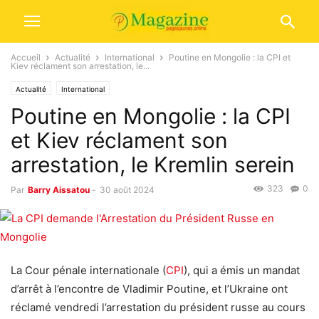
Accueil
Actualité
International
Poutine en Mongolie : la CPI et
Kiev réclament son arrestation, le...
Actualité
International
Poutine en Mongolie : la CPI
et Kiev réclament son
arrestation, le Kremlin serein
323
0
Par
Barry Aissatou
-
30 août 2024
La Cour pénale internationale (
CPI
), qui a émis un mandat
d’arrêt à l’encontre de Vladimir Poutine, et l’Ukraine ont
réclamé vendredi l’arrestation du président russe au cours