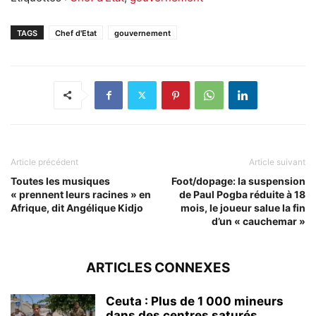
TAGS
Chef d'Etat
gouvernement
Article précédent
Article suivant
Toutes les musiques
Foot/dopage: la suspension
« prennent leurs racines » en
de Paul Pogba réduite à 18
Afrique, dit Angélique Kidjo
mois, le joueur salue la fin
d’un « cauchemar »
ARTICLES CONNEXES
Ceuta : Plus de 1 000 mineurs
dans des centres saturés