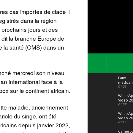
tres cas importés de clade 1
egistrés dans la région
prochains jours et des
 dit la branche Europe de
de la santé (OMS) dans un
enché mercredi son niveau
Faux
lan international face à la
médicam
: Le trafi
01:01
x sur le continent africain.
porte bi
malgré to
WhatsA
Video 20
04 at 15
01:07
ette maladie, anciennement
WhatsA
iole du singe, ont été
Video 20
29 at 12
01:15
icains depuis janvier 2022,
Camerou