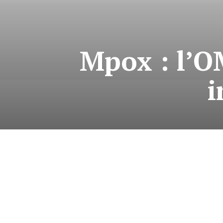
Mpox : l’OM
i