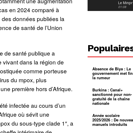
notamment une augmentation
Le Minpr
alerte su
01:08
cas en 2024 comparé à
dérives 
jeunes fi
Cameroun
n des données publiées la
diaspor
suivra-t-
01:14
ence de santé de l’Union
l’appel 
gouvern
Douala :
?
ville à
l’épreuv
01:02
Populaire
grandes
se de santé publique a
pluies
Échec au
Le père
vivant dans la région de
réclame 
01:16
400 000 
Absence de Biya : Le
gnostiquée comme porteuse
pasteur
Camerou
gouvernement met fin
L’État ve
la rumeur
irus du mpox, plus
mieux
01:27
contrôler
une première hors d’Afrique.
product
Croyanc
Burkina : Canal+
d’or
religieus
sanctionné pour non-
Entre
01:12
gratuité de la chaîne
bricolag
nationale
té infectée au cours d’un
spirituel
Pénurie 
autonom
à Yaound
Afrique où sévit une
mentale
Minkoa
01:12
Année scolaire
mettra-t-i
2025/2026 : De nouve
pox du sous-type clade 1″, a
au calvai
manuels introduits
 cheffe intérimaire de