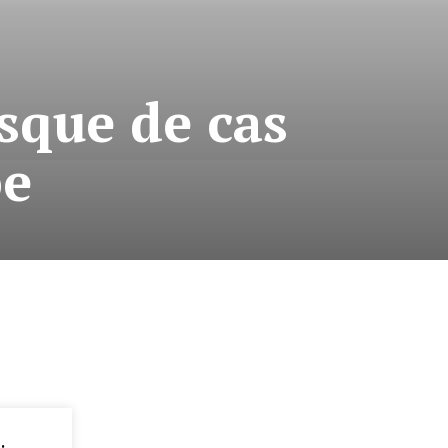
isque de cas
pe
: