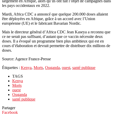
largement en Afrique, alors qu’ils ont fait l’objet de campagnes dans
les pays occidentaux en 2022.
Mardi, Africa CDC a annoncé que quelque 200.000 doses allaient
être déployées en Afrique, grâce à un accord avec l’Union
européenne (UE) et le fabricant Bavarian Nordic.
Mais le directeur général d’Africa CDC Jean Kaseya a reconnu que
ce ne serait pas suffisant, d’autant que ce vaccin nécessite deux
doses. Il a évoqué un programme bien plus ambitieux qui est en
cours d’élaboration et devrait permettre de distribuer dix millions de
doses.
Source: Agence France-Presse
Étiquettes :
Kenya
,
Morts
,
Ouganda
,
ouest
,
santé publique
TAGS
Kenya
Morts
ouest
Ouganda
santé publique
Partager
Facebook