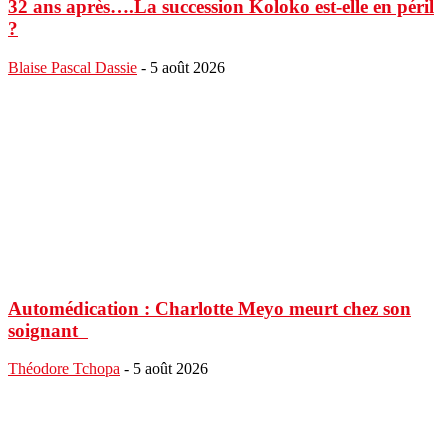
32 ans après….La succession Koloko est-elle en péril
?
Blaise Pascal Dassie
-
5 août 2026
Automédication : Charlotte Meyo meurt chez son
soignant
Théodore Tchopa
-
5 août 2026