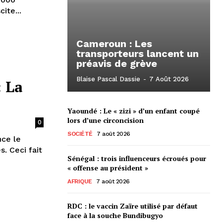
ite...
Cameroun : Les
transporteurs lancent un
préavis de grève
Blaise Pascal Dassie
-
7 Août 2026
: La
Yaoundé : Le « zizi » d’un enfant coupé
lors d’une circoncision
0
SOCIÉTÉ
7 août 2026
nce le
s. Ceci fait
Sénégal : trois influenceurs écroués pour
« offense au président »
AFRIQUE
7 août 2026
RDC : le vaccin Zaïre utilisé par défaut
face à la souche Bundibugyo