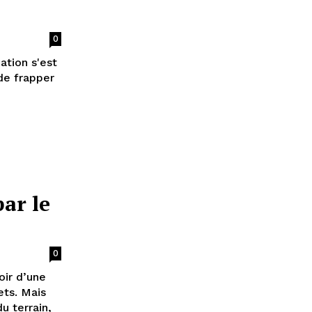
0
ation s'est
de frapper
ar le
0
oir d’une
ets. Mais
u terrain,