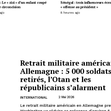
 Le « zizi » d’un enfant coupé
Sénégal : trois influenceurs écr
e circoncision
« offense au président »
ago
8 heures ago
Retrait militaire américa
Allemagne : 5 000 soldat
retirés, l’Otan et les
républicains s’alarment
2 Mai 2026
INTERNATIONAL
Le retrait militaire américain en Allemagne pr
Washington va réduire sa présence d'environ 5