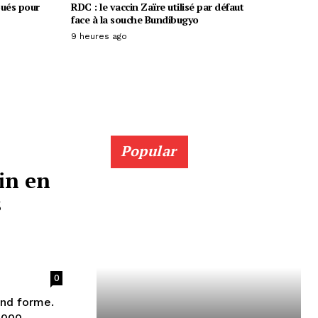
oués pour
RDC : le vaccin Zaïre utilisé par défaut
face à la souche Bundibugyo
9 heures ago
Popular
in en
s
0
end forme.
 000