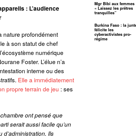
Mgr Bibi aux femmes 
appareils : L’audience
« Laissez les prêtres
tranquilles”
r
Burkina Faso : la junt
félicite les
la nature profondément
cyberactivistes pro-
régime
èle à son statut de chef
e l’écosystème numérique
urane Foster. L’élue n’a
ontestation interne ou des
tratifs.
Elle a immédiatement
n propre terrain de jeu
: ses
en chambre ont pensé que
arti serait aussi facile qu’un
 d’administration. Ils