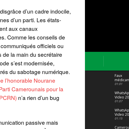
a disgrâce d’un cadre indocile,
rnes d’un parti. Les états-
ient aux canaux
es. Comme les conseils de
s communiqués officiels ou
s de la main du secrétaire
hode s’est modernisée,
trés du sabotage numérique.
Faux
 de l’honorable Nourane
médicam
: Le trafi
01:01
u Parti Camerounais pour la
porte bi
malgré to
WhatsA
 (PCRN)
n’a rien d’un bug
Video 20
04 at 15
01:07
WhatsA
Video 20
29 at 12
01:15
mmunication passive mais
Camerou