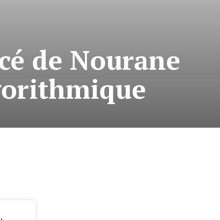
acé de Nourane
lgorithmique
: