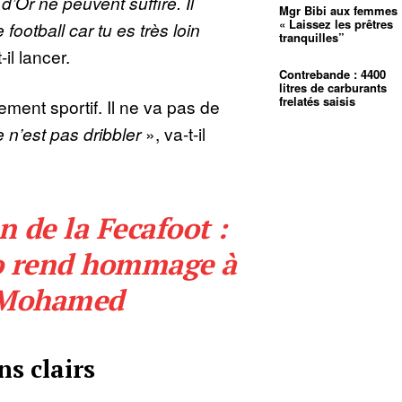
d’Or ne peuvent suffire. Il
Mgr Bibi aux femmes 
« Laissez les prêtres
 football car tu es très loin
tranquilles”
-il lancer.
Contrebande : 4400
litres de carburants
frelatés saisis
ent sportif. Il ne va pas de
 n’est pas dribbler
», va-t-il
 de la Fecafoot :
o rend hommage à
 Mohamed
ns clairs