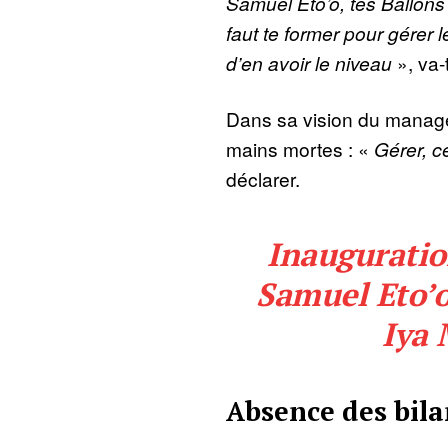
Samuel Eto’o, tes Ballons 
faut te former pour gérer le
d’en avoir le niveau
», va-t
Dans sa vision du managem
mains mortes : «
Gérer, ce
déclarer.
Inauguration
Samuel Eto’
Iya
Absence des bila