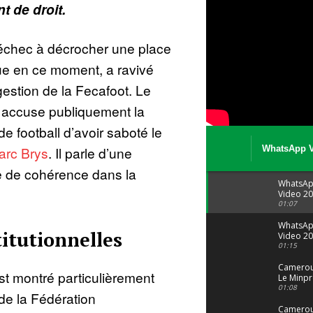
t de droit.
’échec à décrocher une place
oue en ce moment, a ravivé
gestion de la Fecafoot. Le
 accuse publiquement la
e football d’avoir saboté le
arc Brys
. Il parle d’une
WhatsApp V
08 04 at 15 
 de cohérence dans la
WhatsA
Video 20
04 at 15
01:07
WhatsA
titutionnelles
Video 20
29 at 12
01:15
Camerou
est montré particulièrement
Le Minpr
alerte su
01:08
 de la Fédération
dérives 
jeunes fi
Cameroun