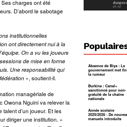
 Ses charges ont été
diaspor
suivra-t-
01:14
eurs. D’abord le sabotage
l’appel 
gouvern
Douala :
?
ville à
l’épreuv
01:02
grandes
pluies
Échec au
ons institutionnelles
Le père
réclame 
01:16
ion ont directement nui à la
Populaire
400 000 
pasteur
Camerou
l’équipe. On a vu les joueurs
L’État ve
mieux
01:27
s sessions de mise en forme
contrôler
Absence de Biya : Le
product
Croyanc
is. Une responsabilité qui
gouvernement met fin
d’or
religieus
la rumeur
Entre
01:12
fédération »
, soutient-il.
bricolag
spirituel
Pénurie 
Burkina : Canal+
autonom
à Yaound
sanctionné pour non-
mentale
Minkoa
01:12
mation managériale de
gratuité de la chaîne
mettra-t-i
nationale
au calvai
Alexis
c Owona Nguini va relever la
Dipanda
Mouelle 
01:22
 talent d’un joueur. Et les
Année scolaire
dernier
2025/2026 : De nouve
voyage
diriger une institution. «
manuels introduits