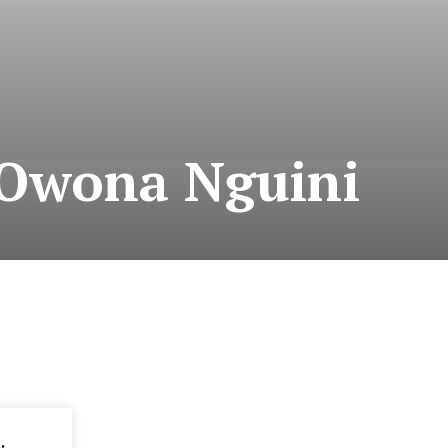
t Owona Nguini
: