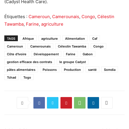
(Cadyst Health Care).
Étiquettes :
Cameroun
,
Camerounais
,
Congo
,
Célestin
Tawamba
,
Farine
,
agriculture
TAGS
Afrique
agriculture
Alimentation
Caf
Cameroun
Camerounais
Célestin Tawamba
Congo
Côte d'Ivoire
Développement
Farine
Gabon
gestion efficace des contrats
le groupe Cadyst
pâtes alimentaires
Poissons
Production
santé
Somdia
Tchad
Togo