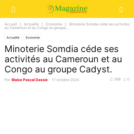
Accueil
Actualité
Economie
Minoterie Somdia céde ses activités
au Cameroun et au Congo au groupe...
Actualité
Economie
Minoterie Somdia céde ses
activités au Cameroun et au
Congo au groupe Cadyst.
368
0
Par
Blaise Pascal Dassie
-
17 octobre 2024