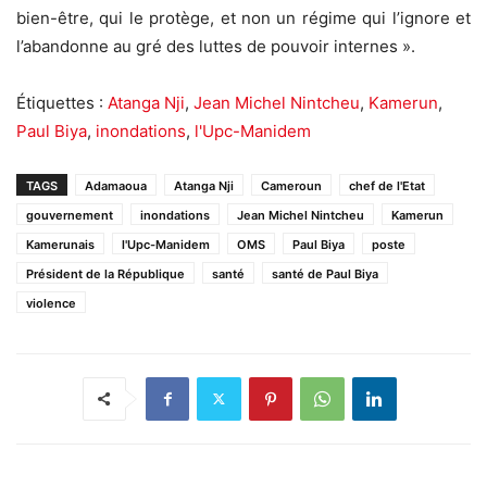
bien-être, qui le protège, et non un régime qui l’ignore et
l’abandonne au gré des luttes de pouvoir internes ».
Étiquettes :
Atanga Nji
,
Jean Michel Nintcheu
,
Kamerun
,
Paul Biya
,
inondations
,
l'Upc-Manidem
TAGS
Adamaoua
Atanga Nji
Cameroun
chef de l'Etat
gouvernement
inondations
Jean Michel Nintcheu
Kamerun
Kamerunais
l'Upc-Manidem
OMS
Paul Biya
poste
Président de la République
santé
santé de Paul Biya
violence