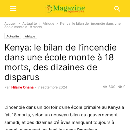
Accueil
Actualité
Afrique
Kenya: le bilan de l’incendie dans une
école monte à 18 morts,...
Actualité
Afrique
Kenya: le bilan de l’incendie
dans une école monte à 18
morts, des dizaines de
disparus
300
0
Par
Hilaire Onana
-
7 septembre 2024
L’incendie dans un dortoir d’une école primaire au Kenya a
fait 18 morts, selon un nouveau bilan du gouvernement
samedi, et des dizaines d’élèves manquent toujours à
l’appel, plongeant les familles dans l’angoisse.