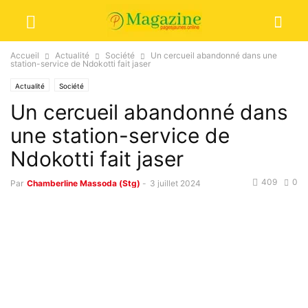
Accueil
Actualité
Société
Un cercueil abandonné dans une
station-service de Ndokotti fait jaser
Actualité
Société
Un cercueil abandonné dans
une station-service de
Ndokotti fait jaser
409
0
Par
Chamberline Massoda (Stg)
-
3 juillet 2024