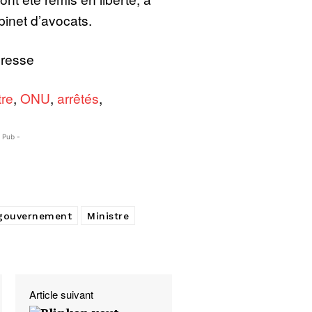
inet d’avocats.
Presse
tre
,
ONU
,
arrêtés
,
- Pub -
gouvernement
Ministre
Article suivant