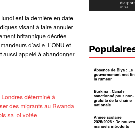
diaspor
suivra-t-
01:14
l’appel 
 lundi est la dernière en date
gouvern
Douala :
?
ville à
idiques visant à faire annuler
l’épreuv
01:02
grandes
nement britannique décriée
pluies
Échec au
Le père
emandeurs d’asile. L’ONU et
réclame 
01:16
Populaire
400 000 
ont aussi appelé à abandonner
pasteur
Camerou
L’État ve
mieux
01:27
contrôler
Absence de Biya : Le
product
Croyanc
gouvernement met fin
d’or
religieus
la rumeur
Entre
01:12
bricolag
spirituel
Pénurie 
Burkina : Canal+
autonom
à Yaound
:
Londres déterminé à
sanctionné pour non-
mentale
Minkoa
01:12
gratuité de la chaîne
mettra-t-i
ser des migrants au Rwanda
nationale
au calvai
Alexis
Dipanda
ois sa loi votée
Mouelle 
01:22
Année scolaire
dernier
2025/2026 : De nouve
voyage
manuels introduits