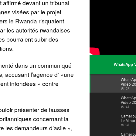
t affirmé devant un tribunal
es visées par le projet
ers le Rwanda risquaient
ar les autorités rwandaises
es pourraient subir des
tions.
menté dans un communiqué
WhatsApp V
08 04 at 15 
, accusant l’agence d' »une
WhatsA
ment infondées » contre
Video 20
04 at 15
01:07
WhatsA
Video 20
29 at 12
01:15
ouloir présenter de fausses
Camerou
 britanniques concernant la
Le Minpr
alerte su
01:08
te les demandeurs d’asile »,
dérives 
jeunes fi
Cameroun