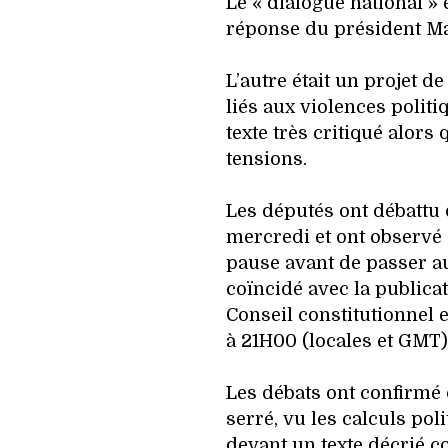
Le « dialogue national » 
réponse du président Mac
L’autre était un projet de
liés aux violences polit
texte très critiqué alors 
tensions.
Les députés ont débattu d
mercredi et ont observé 
pause avant de passer au
coïncidé avec la publica
Conseil constitutionnel et
à 21H00 (locales et GMT)
Les débats ont confirmé 
serré, vu les calculs poli
devant un texte décrié c