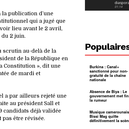
diaspor
suivra-t-
01:14
l’appel 
à la publication d’une
gouvern
Douala :
?
ville à
titutionnel qui a jugé que
l’épreuv
01:02
voir lieu avant le 2 avril,
grandes
pluies
Échec au
 du 2 juin.
Le père
réclame 
01:16
Populaire
400 000 
pasteur
Camerou
u scrutin au-delà de la
L’État ve
ident de la République en
mieux
01:27
contrôler
a Constitution », dit une
Burkina : Canal+
product
Croyanc
sanctionné pour non-
d’or
religieus
atée de mardi et
gratuité de la chaîne
Entre
01:12
nationale
bricolag
spirituel
Pénurie 
autonom
à Yaound
Absence de Biya : Le
mentale
Minkoa
01:12
l a par ailleurs rejeté une
gouvernement met fin
mettra-t-i
la rumeur
au calvai
Alexis
te au président Sall et
Dipanda
19 candidats déjà validée
Mouelle 
01:22
Musique camerounais
dernier
Bissi Mag quitte
t pas être révisée.
voyage
définitivement la scèn