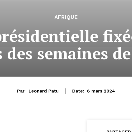
AFRIQUE
présidentielle fix
 des semaines de
Par:
Leonard Patu
Date:
6 mars 2024
PARTAGER 