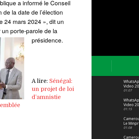
blique a informé le Conseil
n de la date de l’élection
e 24 mars 2024 », dit un
un porte-parole de la
présidence.
A lire:
Sénégal:
WhatsA
Video 20
un projet de loi
04 at 15
01:07
d’amnistie
WhatsA
semblée
Video 20
29 at 12
01:15
Camerou
Le Minpr
alerte su
01:08
dérives 
jeunes fi
Cameroun