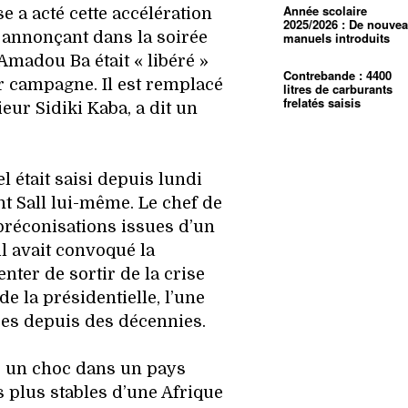
Année scolaire
e a acté cette accélération
2025/2026 : De nouve
 annonçant dans la soirée
manuels introduits
Amadou Ba était « libéré »
Contrebande : 4400
 campagne. Il est remplacé
litres de carburants
frelatés saisis
ieur Sidiki Kaba, a dit un
l était saisi depuis lundi
nt Sall lui-même. Le chef de
 préconisations issues d’un
il avait convoqué la
nter de sortir de la crise
e la présidentielle, l’une
ées depuis des décennies.
é un choc dans un pays
 plus stables d’une Afrique