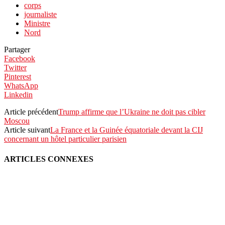
corps
journaliste
Ministre
Nord
Partager
Facebook
Twitter
Pinterest
WhatsApp
Linkedin
Article précédent
Trump affirme que l’Ukraine ne doit pas cibler
Moscou
Article suivant
La France et la Guinée équatoriale devant la CIJ
concernant un hôtel particulier parisien
ARTICLES CONNEXES