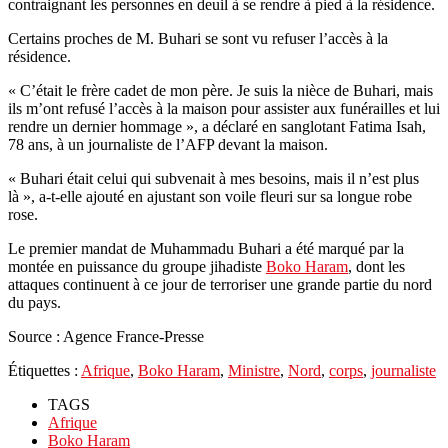
contraignant les personnes en deuil à se rendre à pied à la résidence.
Certains proches de M. Buhari se sont vu refuser l’accès à la
résidence.
« C’était le frère cadet de mon père. Je suis la nièce de Buhari, mais
ils m’ont refusé l’accès à la maison pour assister aux funérailles et lui
rendre un dernier hommage », a déclaré en sanglotant Fatima Isah,
78 ans, à un journaliste de l’AFP devant la maison.
« Buhari était celui qui subvenait à mes besoins, mais il n’est plus
là », a-t-elle ajouté en ajustant son voile fleuri sur sa longue robe
rose.
Le premier mandat de Muhammadu Buhari a été marqué par la
montée en puissance du groupe jihadiste
Boko Haram
, dont les
attaques continuent à ce jour de terroriser une grande partie du nord
du pays.
Source : Agence France-Presse
Étiquettes :
Afrique
,
Boko Haram
,
Ministre
,
Nord
,
corps
,
journaliste
TAGS
Afrique
Boko Haram