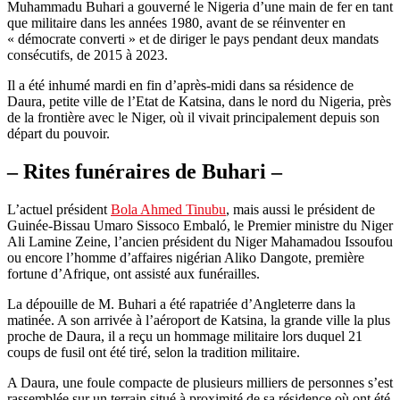
Muhammadu Buhari a gouverné le Nigeria d’une main de fer en tant
que militaire dans les années 1980, avant de se réinventer en
« démocrate converti » et de diriger le pays pendant deux mandats
consécutifs, de 2015 à 2023.
Il a été inhumé mardi en fin d’après-midi dans sa résidence de
Daura, petite ville de l’Etat de Katsina, dans le nord du Nigeria, près
de la frontière avec le Niger, où il vivait principalement depuis son
départ du pouvoir.
– Rites funéraires de Buhari –
L’actuel président
Bola Ahmed Tinubu
, mais aussi le président de
Guinée-Bissau Umaro Sissoco Embaló, le Premier ministre du Niger
Ali Lamine Zeine, l’ancien président du Niger Mahamadou Issoufou
ou encore l’homme d’affaires nigérian Aliko Dangote, première
fortune d’Afrique, ont assisté aux funérailles.
La dépouille de M. Buhari a été rapatriée d’Angleterre dans la
matinée. A son arrivée à l’aéroport de Katsina, la grande ville la plus
proche de Daura, il a reçu un hommage militaire lors duquel 21
coups de fusil ont été tiré, selon la tradition militaire.
A Daura, une foule compacte de plusieurs milliers de personnes s’est
rassemblée sur un terrain situé à proximité de sa résidence où ont été