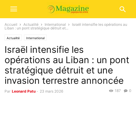
Accueil
Actualité
International
Israël intensifie les opérations au
Liban : un pont stratégique détruit et...
Actualité
International
Israël intensifie les
opérations au Liban : un pont
stratégique détruit et une
invasion terrestre annoncée
187
0
Par
Leonard Patu
-
23 mars 2026