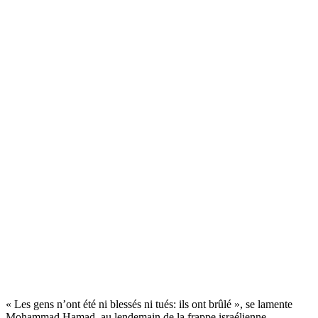
« Les gens n’ont été ni blessés ni tués: ils ont brûlé », se lamente
Mohammad Hamad, au lendemain de la frappe israélienne