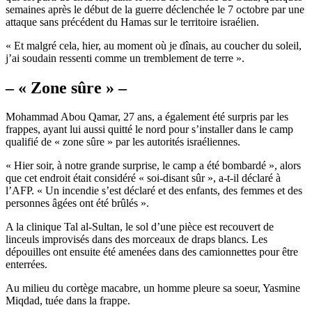
semaines après le début de la guerre déclenchée le 7 octobre par une
attaque sans précédent du Hamas sur le territoire israélien.
« Et malgré cela, hier, au moment où je dînais, au coucher du soleil,
j’ai soudain ressenti comme un tremblement de terre ».
– « Zone sûre » –
Mohammad Abou Qamar, 27 ans, a également été surpris par les
frappes, ayant lui aussi quitté le nord pour s’installer dans le camp
qualifié de « zone sûre » par les autorités israéliennes.
« Hier soir, à notre grande surprise, le camp a été bombardé », alors
que cet endroit était considéré « soi-disant sûr », a-t-il déclaré à
l’AFP. « Un incendie s’est déclaré et des enfants, des femmes et des
personnes âgées ont été brûlés ».
A la clinique Tal al-Sultan, le sol d’une pièce est recouvert de
linceuls improvisés dans des morceaux de draps blancs. Les
dépouilles ont ensuite été amenées dans des camionnettes pour être
enterrées.
Au milieu du cortège macabre, un homme pleure sa soeur, Yasmine
Miqdad, tuée dans la frappe.