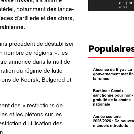
diaspor
ériel, notamment des lance-
suivra-t-
01:14
l’appel 
èces d’artillerie et des chars,
gouvern
Douala :
?
ville à
krainienne.
l’épreuv
01:02
grandes
pluies
Échec au
Le père
ans précédent de déstabiliser
réclame 
01:16
Populaire
400 000 
in nombre de régions », les
pasteur
Camerou
L’État ve
utre annoncé dans la nuit de
mieux
01:27
contrôler
ration du régime de lutte
Absence de Biya : Le
product
Croyanc
gouvernement met fin
d’or
religieus
égions de Koursk, Belgorod et
la rumeur
Entre
01:12
bricolag
spirituel
Pénurie 
Burkina : Canal+
autonom
à Yaound
sanctionné pour non-
mentale
Minkoa
01:12
gratuité de la chaîne
mettra-t-i
nt des « restrictions de
nationale
au calvai
Alexis
Dipanda
les et les piétons sur les
Mouelle 
01:22
Année scolaire
dernier
2025/2026 : De nouve
striction d’utilisation des
voyage
manuels introduits
n.