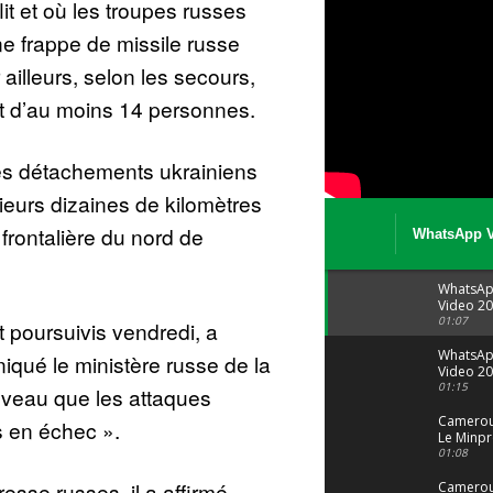
lit et où les troupes russes
e frappe de missile russe
ailleurs, selon les secours,
t d’au moins 14 personnes.
es détachements ukrainiens
ieurs dizaines de kilomètres
frontalière du nord de
WhatsApp V
08 04 at 15 
WhatsA
Video 20
04 at 15
01:07
t poursuivis vendredi, a
WhatsA
qué le ministère russe de la
Video 20
29 at 12
01:15
veau que les attaques
Camerou
s en échec ».
Le Minpr
alerte su
01:08
dérives 
esse russes, il a affirmé
jeunes fi
Cameroun