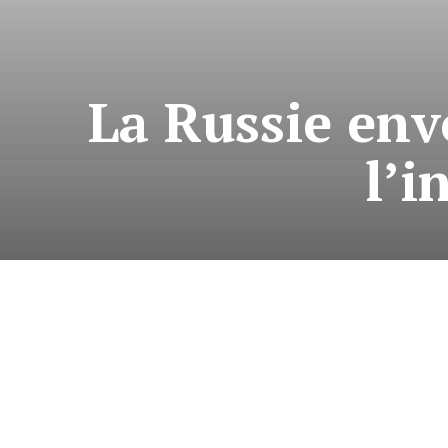
La Russie env
l’i