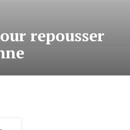
pour repousser
enne
: