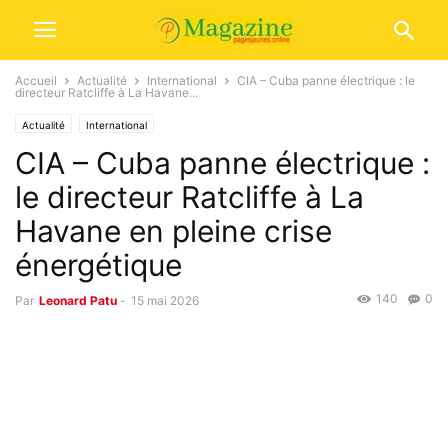
Accueil
Actualité
International
CIA – Cuba panne électrique : le
directeur Ratcliffe à La Havane...
Actualité
International
CIA – Cuba panne électrique :
le directeur Ratcliffe à La
Havane en pleine crise
énergétique
140
0
Par
Leonard Patu
-
15 mai 2026