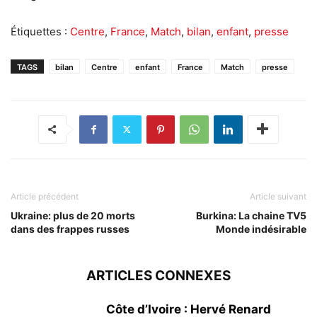
Étiquettes :
Centre
,
France
,
Match
,
bilan
,
enfant
,
presse
TAGS
bilan
Centre
enfant
France
Match
presse
Article précédent
Article suivant
Ukraine: plus de 20 morts
Burkina: La chaine TV5
dans des frappes russes
Monde indésirable
ARTICLES CONNEXES
Côte d’Ivoire : Hervé Renard