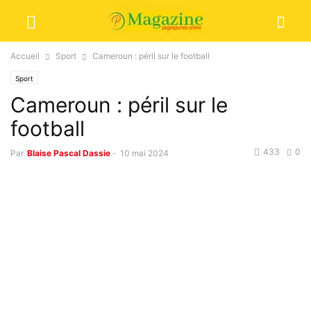
Accueil
Sport
Cameroun : péril sur le football
Sport
Cameroun : péril sur le
football
433
0
Par
Blaise Pascal Dassie
-
10 mai 2024