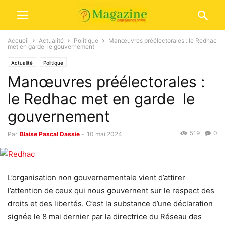
Accueil
Actualité
Politique
Manœuvres préélectorales : le Redhac
met en garde le gouvernement
Actualité
Politique
Manœuvres préélectorales :
le Redhac met en garde le
gouvernement
519
0
Par
Blaise Pascal Dassie
-
10 mai 2024
L’organisation non gouvernementale vient d’attirer
l’attention de ceux qui nous gouvernent sur le respect des
droits et des libertés. C’est la substance d’une déclaration
signée le 8 mai dernier par la directrice du Réseau des