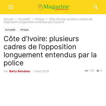
Accueil
Actualité
Afrique
Côte d’Ivoire: plusieurs cadres de
l’opposition longuement entendus par la police
Actualité
Afrique
Côte d’Ivoire: plusieurs
cadres de l’opposition
longuement entendus par la
police
170
0
Par
Barry Aissatou
-
7 août 2025