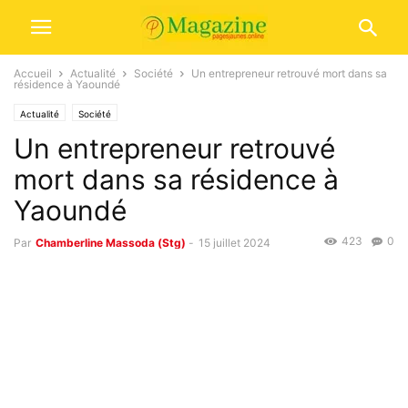
Accueil
Actualité
Société
Un entrepreneur retrouvé mort dans sa
résidence à Yaoundé
Actualité
Société
Un entrepreneur retrouvé
mort dans sa résidence à
Yaoundé
423
0
Par
Chamberline Massoda (Stg)
-
15 juillet 2024