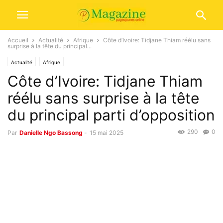
Accueil
Actualité
Afrique
Côte d’Ivoire: Tidjane Thiam réélu sans
surprise à la tête du principal...
Actualité
Afrique
Côte d’Ivoire: Tidjane Thiam
réélu sans surprise à la tête
du principal parti d’opposition
290
0
Par
Danielle Ngo Bassong
-
15 mai 2025